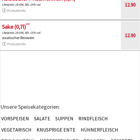
12.90
Literpreis: 18.43€, Alk. 10% vol.
Produktinfo
**
Sake (0,7l)
Literpreis: 18.43€, Alk. 15% vol.
12.90
asiatischer Reiswein
Produktinfo
Unsere Speisekategorien:
VORSPEISEN
SALATE
SUPPEN
RINDFLEISCH
VEGETARISCH
KNUSPRIGE ENTE
HÜHNERFLEISCH