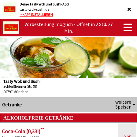
Deine Tasty Wok und Sushi-App!
tasty-wok-sushi.de
>> APP INSTALLIEREN
Vorbestellung möglich - Öffnet in 2 Std. 27
Min.
Tasty Wok und Sushi
Schleißheimer Str. 98
80797 München
weitere
Getränke
Speisen
ALKOHOLFREIE GETRÄNKE
**
Coca-Cola (0,33l)