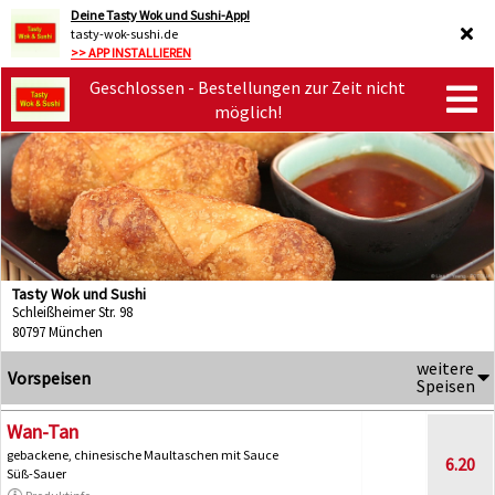
Deine Tasty Wok und Sushi-App!
tasty-wok-sushi.de
>> APP INSTALLIEREN
Geschlossen - Bestellungen zur Zeit nicht
möglich!
Tasty Wok und Sushi
Schleißheimer Str. 98
80797 München
weitere
Vorspeisen
Speisen
Wan-Tan
gebackene, chinesische Maultaschen mit Sauce
6.20
Süß-Sauer